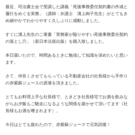
最近、司法書士会で受講した講義「死後事務委任契約書の作成と
履行をめぐる実務」（講師：弁護士 溝上絢子先生）がとてもき
め細やかでわかりやすく久しぶりに感動しました。
すぐに溝上先生のご著書「実務家が陥りやすい死後事務委任契約
の落とし穴」（新日本法規出版）を購入致しました。
本日届いたので、時間あるときに勉強して知識を深めたいと思い
ます。
さて、仲良くさせてもらっている不動産会社の社長様から手作り
の赤紫蘇ジュースの原液を頂きました。
とてもお料理上手な社長様で、ときどき社長様宅でお酒を飲みな
がらお夕飯もご馳走になるような関係を築かせて頂いてます（社
長様もお酒を嗜まれます）。
今日はとても疲れたので、赤紫蘇ジュースで元気回復！