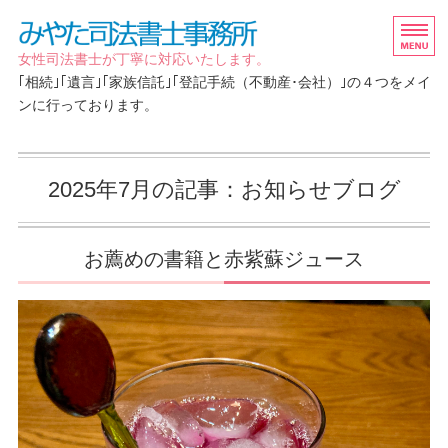
「相続」「遺言」「家族信
女性司法書士が丁寧に対応いたします。
｢相続｣｢遺言｣｢家族信託｣｢登記手続（不動産･会社）｣の４つをメイ
ンに行っております。
ホーム
2025年7月の記事：お知らせブログ
取扱業務
ご依頼の流れ/FAQ
お薦めの書籍と赤紫蘇ジュース
事務所概要
お問い合わせ