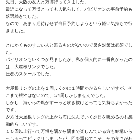
先日、大阪の友人と万博行ってきました。
最近になって万博とっても人気らしく、パビリオンの事前予約も
落選続きでした。
なので、あまり期待はせず当日予約しようという軽い気持ちで行
きました。
とにかくものすごい人と遮るものがないので暑さ対策は必須でし
た。
パビリオンもいくつか見ましたが、私が個人的に一番良かったの
は、大屋根リングでした。
圧巻のスケールでした。
大屋根リングの上を１周歩くのに１時間かかるらしいですが、そ
こまで根性はないので、1/4周しかしませんでした。
しかし、海からの風がすーっと吹き抜けとっても気持ちよかった
です。
夕方は大屋根リングの上から海に沈んでいく夕日を眺めるのも感
動的らしいです。
１０回以上行って万博を隅から隅まで楽しんでいる方も結構いら
っしゃってビックリしましたが、回を重ねてこそ、その良さがわ